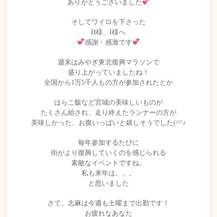
ありがとうございました
そしてワイロを下さった
H様、I様へ
感謝・感激です
週末はみやぎ東北復興マラソンで
盛り上がっていましたね！
全国から1万5千人もの方が参加されたとか
はらこ飯など宮城の美味しいものが
たくさん給され、走り終えたランナーの方が
美味しかった、お腹いっぱいと嬉しそうでした(^^♪
毎年参加するたびに
街がより復興していくのを感じられる
素敵なイベントですね。
私も来年は。。。
と思いました
さて、志麻は今週も土曜まで出勤です！
お疲れなあなた