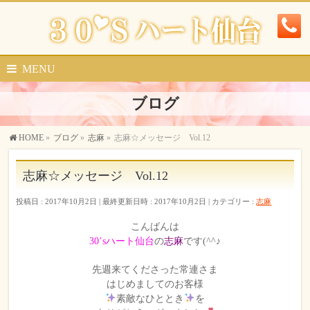
MENU
ブログ
HOME
»
ブログ
»
志麻
»
志麻☆メッセージ Vol.12
志麻☆メッセージ Vol.12
投稿日 : 2017年10月2日
最終更新日時 : 2017年10月2日
カテゴリー :
志麻
こんばんは
30’sハート仙台
の
志麻
です(^^♪
先週来てくださった常連さま
はじめましてのお客様
素敵なひととき
を