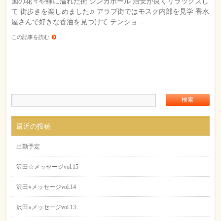
国の花々や緑に溢れた街 シンガポール 治安が良くリラックスし
て 街歩きを楽しめました♫ アラブ街ではモスク内部を見学 香水
屋さんで好きな香油を見つけて テンショ …
この記事を読む
最近の投稿
出勤予定
沢田☆メッセージvol.15
沢田⭐︎メッセージvol.14
沢田⭐︎メッセージvol.13