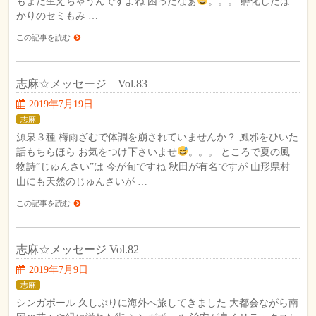
もまた生えちゃうんですよね 困ったなぁ
。。。 孵化したば
かりのセミもみ …
この記事を読む
志麻☆メッセージ Vol.83
2019年7月19日
志麻
源泉３種 梅雨ざむで体調を崩されていませんか？ 風邪をひいた
話もちらほら お気をつけ下さいませ
。。。 ところで夏の風
物詩”じゅんさい”は 今が旬ですね 秋田が有名ですが 山形県村
山にも天然のじゅんさいが …
この記事を読む
志麻☆メッセージ Vol.82
2019年7月9日
志麻
シンガポール 久しぶりに海外へ旅してきました 大都会ながら南