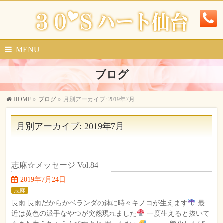
MENU
ブログ
HOME
»
ブログ
»
月別アーカイブ: 2019年7月
月別アーカイブ: 2019年7月
志麻☆メッセージ Vol.84
2019年7月24日
志麻
長雨 長雨だからかベランダの鉢に時々キノコが生えます
最
近は黄色の派手なやつが突然現れました
一度生えると抜いて