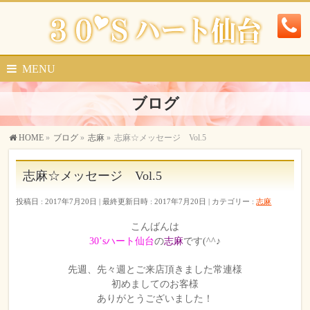
MENU
ブログ
HOME
»
ブログ
»
志麻
»
志麻☆メッセージ Vol.5
志麻☆メッセージ Vol.5
投稿日 : 2017年7月20日
最終更新日時 : 2017年7月20日
カテゴリー :
志麻
こんばんは
30’sハート仙台
の
志麻
です(^^♪
先週、先々週とご来店頂きました常連様
初めましてのお客様
ありがとうございました！