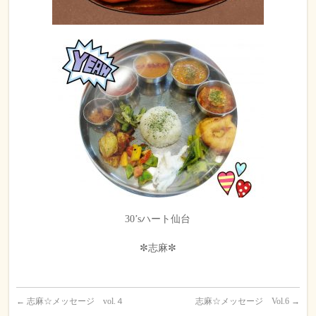
30’sハート仙台
✼志麻✼
←
志麻☆メッセージ vol.４
志麻☆メッセージ Vol.6
→