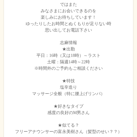
ではまた
みなさまにお会いできるのを
楽しみにお待ちしています！
ゆったりしたお時間とぬくもりが足りない時
思い出してお電話下さい
志麻情報
★出勤
平日：16時（又は18時）～ラスト
土曜：隔週14時～22時
※時間外のご予約もご相談ください
★特技
塩辛造り
マッサージ全般（特に腰上げリンパ）
★好きなタイプ
感度の良好のM男さん
★似てる？
フリーアナウンサーの富永美樹さん（髪型のせい？？）