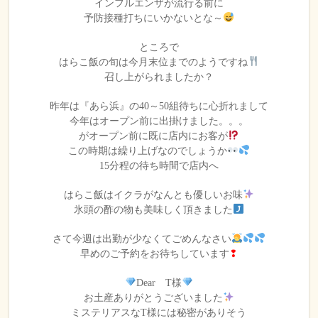
インフルエンザが流行る前に
予防接種打ちにいかないとな～
ところで
はらこ飯の旬は今月末位までのようですね
召し上がられましたか？
昨年は『あら浜』の40～50組待ちに心折れまして
今年はオープン前に出掛けました。。。
がオープン前に既に店内にお客が
この時期は繰り上げなのでしょうか
15分程の待ち時間で店内へ
はらこ飯はイクラがなんとも優しいお味
氷頭の酢の物も美味しく頂きました
さて今週は出勤が少なくてごめんなさい
早めのご予約をお待ちしています
❢
Dear T様
お土産ありがとうございました
ミステリアスなT様には秘密がありそう