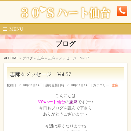
MENU
ブログ
HOME
»
ブログ
»
志麻
»
志麻☆メッセージ Vol.57
志麻☆メッセージ Vol.57
投稿日 : 2018年11月14日
最終更新日時 : 2018年11月14日
カテゴリー :
志麻
こんにちは
30’sハート仙台
の
志麻
です(^^♪
今日もブログを読んで下さり
ありがとうございます～
今週は寒くなりますね