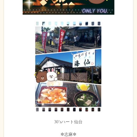
30’sハート仙台
✼志麻✼