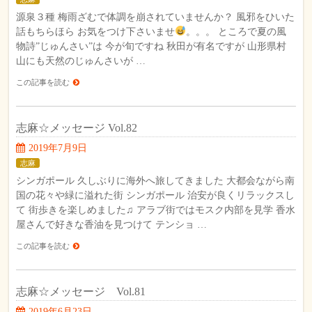
源泉３種 梅雨ざむで体調を崩されていませんか？ 風邪をひいた
話もちらほら お気をつけ下さいませ
。。。 ところで夏の風
物詩”じゅんさい”は 今が旬ですね 秋田が有名ですが 山形県村
山にも天然のじゅんさいが …
この記事を読む
志麻☆メッセージ Vol.82
2019年7月9日
志麻
シンガポール 久しぶりに海外へ旅してきました 大都会ながら南
国の花々や緑に溢れた街 シンガポール 治安が良くリラックスし
て 街歩きを楽しめました♫ アラブ街ではモスク内部を見学 香水
屋さんで好きな香油を見つけて テンショ …
この記事を読む
志麻☆メッセージ Vol.81
2019年6月23日