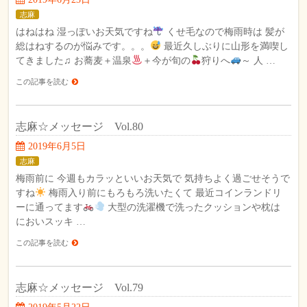
志麻
はねはね 湿っぽいお天気ですね
くせ毛なので梅雨時は 髪が
総はねするのが悩みです。。。
最近久しぶりに山形を満喫し
てきました♫ お蕎麦＋温泉
＋今が旬の
狩りへ
～ 人 …
この記事を読む
志麻☆メッセージ Vol.80
2019年6月5日
志麻
梅雨前に 今週もカラッといいお天気で 気持ちよく過ごせそうで
すね
梅雨入り前にもろもろ洗いたくて 最近コインランドリ
ーに通ってます
大型の洗濯機で洗ったクッションや枕は
においスッキ …
この記事を読む
志麻☆メッセージ Vol.79