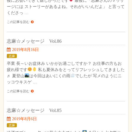
後にお会いできて嬉しかったです
最後に「志麻さんのマッサ
ージには ストーリーがあるよね。それがいいんだよ」 と言って
くださっ …
この記事を読む
志麻☆メッセージ Vol.86
2019年8月16日
志麻
卒業 長～いお盆休み いかがお過ごしですか？ お仕事の方もお
疲れ様です
私も夏休みをとってリフレッシュしてきました
♬ 夏登山
は今回はあいにくの雨
でしたが 写メのようにニ
ッコウキスゲ …
この記事を読む
志麻☆メッセージ Vol.85
2019年8月6日
志麻