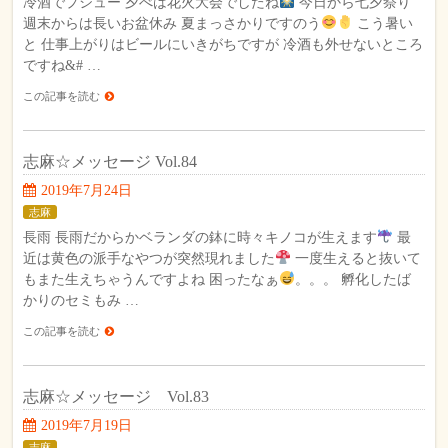
冷酒でプシュー 夕べは花火大会でしたね
今日から七夕祭り
週末からは長いお盆休み 夏まっさかりですのう
こう暑い
と 仕事上がりはビールにいきがちですが 冷酒も外せないところ
ですね&# …
この記事を読む
志麻☆メッセージ Vol.84
2019年7月24日
志麻
長雨 長雨だからかベランダの鉢に時々キノコが生えます
最
近は黄色の派手なやつが突然現れました
一度生えると抜いて
もまた生えちゃうんですよね 困ったなぁ
。。。 孵化したば
かりのセミもみ …
この記事を読む
志麻☆メッセージ Vol.83
2019年7月19日
志麻