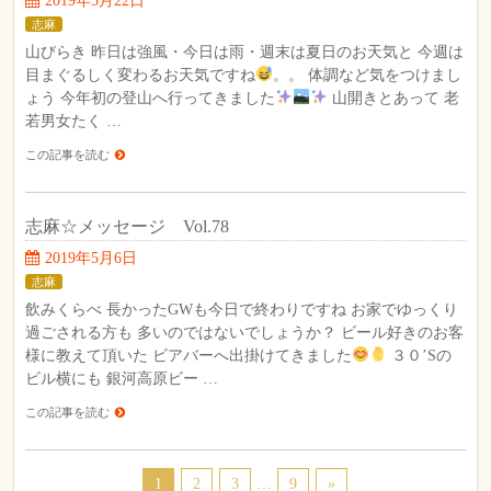
2019年5月22日
志麻
山びらき 昨日は強風・今日は雨・週末は夏日のお天気と 今週は
目まぐるしく変わるお天気ですね
。。 体調など気をつけまし
ょう 今年初の登山へ行ってきました
山開きとあって 老
若男女たく …
この記事を読む
志麻☆メッセージ Vol.78
2019年5月6日
志麻
飲みくらべ 長かったGWも今日で終わりですね お家でゆっくり
過ごされる方も 多いのではないでしょうか？ ビール好きのお客
様に教えて頂いた ビアバーへ出掛けてきました
３０’Sの
ビル横にも 銀河高原ビー …
この記事を読む
1
2
3
…
9
»