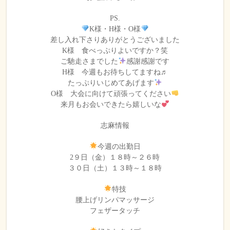
PS.
K様・H様・O様
差し入れ下さりありがとうございました
K様 食べっぷりよいですか？笑
ご馳走さまでした
感謝感謝です
H様 今週もお待ちしてますね♬
たっぷりいじめてあげます
O様 大会に向けて頑張ってください
来月もお会いできたら嬉しいな
志麻情報
今週の出勤日
2９日（金）１８時～２６時
３０日（土）１３時～１８時
特技
腰上げリンパマッサージ
フェザータッチ