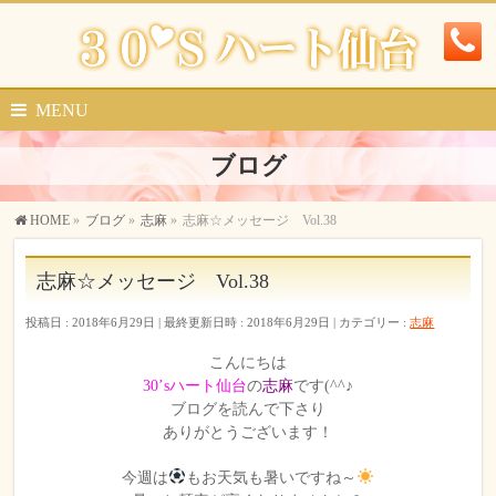
MENU
ブログ
HOME
»
ブログ
»
志麻
»
志麻☆メッセージ Vol.38
志麻☆メッセージ Vol.38
投稿日 : 2018年6月29日
最終更新日時 : 2018年6月29日
カテゴリー :
志麻
こんにちは
30’sハート仙台
の
志麻
です(^^♪
ブログを読んで下さり
ありがとうございます！
今週は
もお天気も暑いですね～