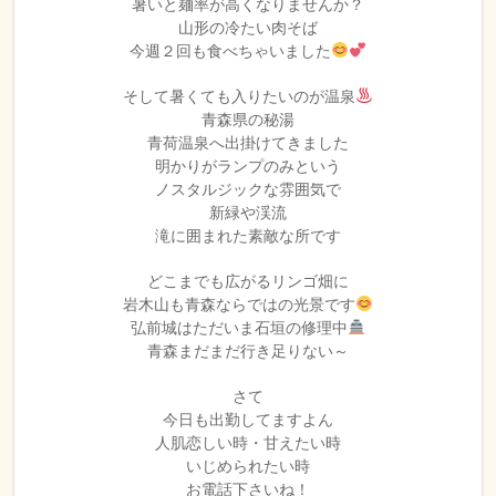
暑いと麺率が高くなりませんか？
山形の冷たい肉そば
今週２回も食べちゃいました
そして暑くても入りたいのが温泉
青森県の秘湯
青荷温泉へ出掛けてきました
明かりがランプのみという
ノスタルジックな雰囲気で
新緑や渓流
滝に囲まれた素敵な所です
どこまでも広がるリンゴ畑に
岩木山も青森ならではの光景です
弘前城はただいま石垣の修理中
青森まだまだ行き足りない～
さて
今日も出勤してますよん
人肌恋しい時・甘えたい時
いじめられたい時
お電話下さいね！