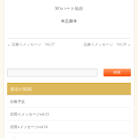
30’sハート仙台
✼志麻✼
←
志麻☆メッセージ Vol.37
志麻☆メッセージ Vol.39
→
最近の投稿
出勤予定
沢田☆メッセージvol.15
沢田⭐︎メッセージvol.14