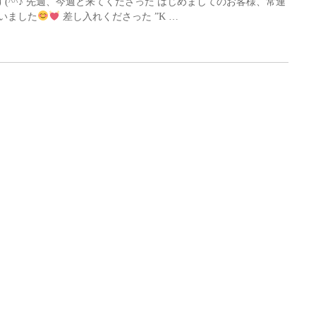
です(^^♪ 先週、今週と来てくださった はじめましてのお客様、常連
いました
差し入れくださった ”K …