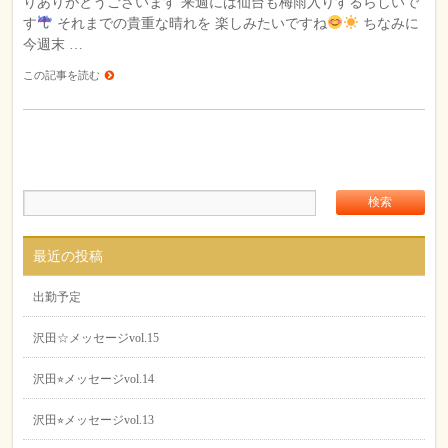
りありがとうございます 来週には仙台も梅雨入りするらしいで
す
それまでの貴重な晴れを 楽しみたいですね
ちなみに
今週末 …
この記事を読む
最近の投稿
出勤予定
沢田☆メッセージvol.15
沢田⭐︎メッセージvol.14
沢田⭐︎メッセージvol.13