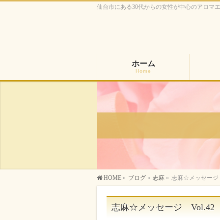
仙台市にある30代からの女性が中心のアロマ
ホーム
Home
HOME
»
ブログ
»
志麻
»
志麻☆メッセージ V
志麻☆メッセージ Vol.42