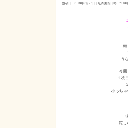
投稿日 : 2018年7月23日
最終更新日時 : 2018
頭
う
今回
１枚
小っちゃ
涼し