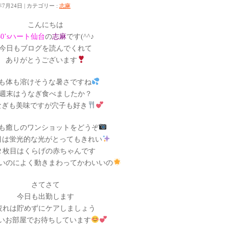
年7月24日
カテゴリー :
志麻
こんにちは
30’sハート仙台
の
志麻
です(^^♪
今日もブログを読んでくれて
ありがとうございます
も体も溶けそうな暑さですね
週末はうなぎ食べましたか？
なぎも美味ですが穴子も好き
も癒しのワンショットをどうぞ
目は蛍光的な光がとってもきれい
２枚目はくらげの赤ちゃんです
いのによく動きまわってかわいいの
さてさて
今日も出勤します
疲れは貯めずにケアしましょう
いお部屋でお待ちしています