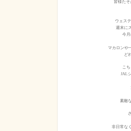
皆様たそ
ウェステ
週末に
今月
マカロンや
ど
こち
JA
素敵
非日常な