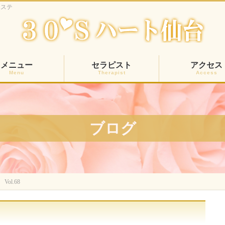
エステ
メニュー
セラピスト
アクセス
Menu
Therapist
Access
ブログ
ol.68