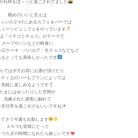
がれ時をぼ～っと過ごされてました
眺めのいいと言えば
ィンの２６Fにあるカフェ＆バーでは
スィーツビュッフェをやっています
は『イチゴとチョコ』がテーマで
スープやパンなどの軽食に
一口ケーキ・ババロア・生チョコなどなど
れもとっても美味しかったです
らでは夕方お得にお酒が頂けたり
Lシティ上のバーもプランによっては
気軽に楽しめるようです
たまにはゆったりした空間や
洗練された接客に触れて
な非日常を過ごすのもいいですね
さてさて今週も出勤します
３０’Sも皆様にとって
くつろぎの時間になれたら嬉しいです