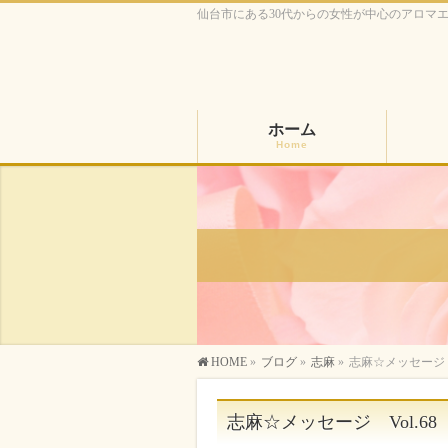
仙台市にある30代からの女性が中心のアロマ
ホーム
Home
HOME
»
ブログ
»
志麻
»
志麻☆メッセージ V
志麻☆メッセージ Vol.68