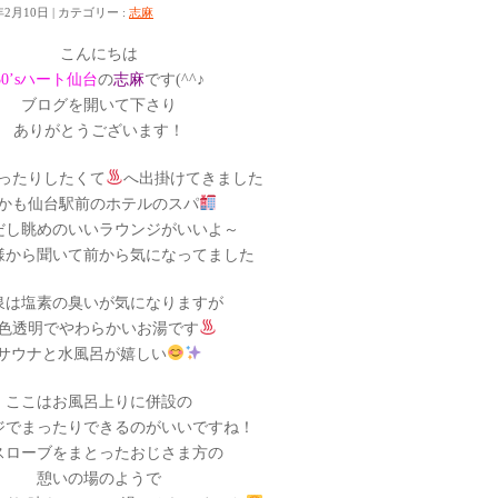
年2月10日
カテゴリー :
志麻
こんにちは
30’sハート仙台
の
志麻
です(^^♪
ブログを開いて下さり
ありがとうございます！
ったりしたくて
へ出掛けてきました
かも仙台駅前のホテルのスパ
だし眺めのいいラウンジがいいよ～
様から聞いて前から気になってました
泉は塩素の臭いが気になりますが
色透明でやわらかいお湯です
サウナと水風呂が嬉しい
ここはお風呂上りに併設の
ジでまったりできるのがいいですね！
スローブをまとったおじさま方の
憩いの場のようで