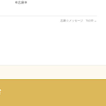
✼志麻✼
志麻☆メッセージ Vol.69
→