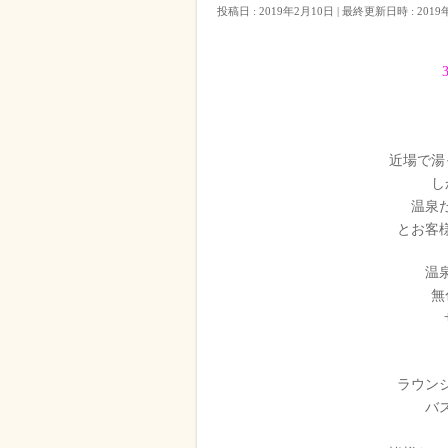
投稿日 : 2019年2月10日
最終更新日時 : 2019
近場で湯
し
温泉
とお客
温
無
ラウン
バ