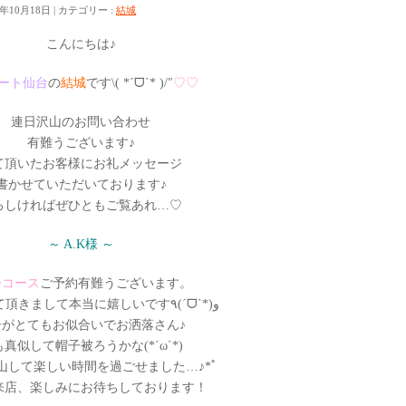
6年10月18日
カテゴリー :
結城
こんにちは♪
sハート仙台
の
結城
です\( *ˊᗜˋ* )/″
♡♡
連日沢山のお問い合わせ
有難うございます♪
て頂いたお客様にお礼メッセージ
書かせていただいております♪
ろしければぜひともご覧あれ…♡
～ A.K様 ～
分コース
ご予約有難うございます。
延長もして頂きまして本当に嬉しいです٩(ˊᗜˋ*)و
子がとてもお似合いでお洒落さん♪
真似して帽子被ろうかな(*´ω`*)
山して楽しい時間を過ごせました…♪*ﾟ
来店、楽しみにお待ちしております！