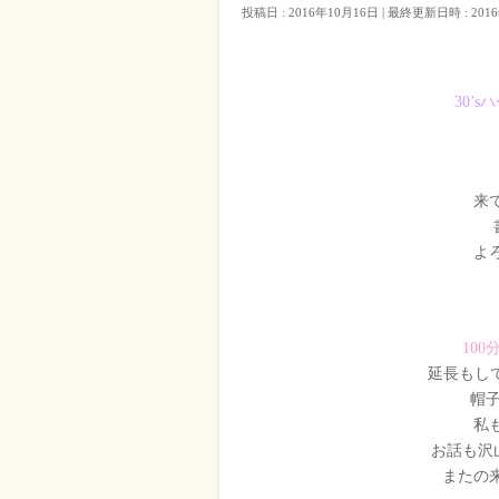
投稿日 : 2016年10月16日
最終更新日時 : 201
30’
来
よ
100
帽
私も
お話も沢
またの