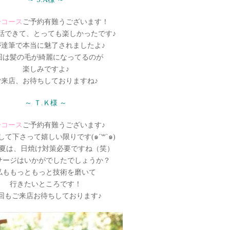
分コース
ご予約有難うございます！
話できて、とっても楽しかったです♪
が達筆で本当に魅了されましたよ♪
回は髪の毛が綺麗になってるのが
楽しみですよ♪
ご来店、お待ちしておりますね♪
～ Ｔ.Ｋ様 ～
分コース
ご予約有難うございます♪
して下さって嬉しい限りです(๑´꒳`๑)
夏は、日焼け対策必要ですね（笑）
サージはいかがでしたでしょうか？
私ももっともっと技術を磨いて
行きたいところです！
回もご来店お待ちしております♪