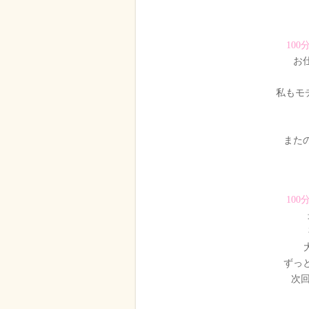
100
お
私もモチ
また
100
ずっ
次