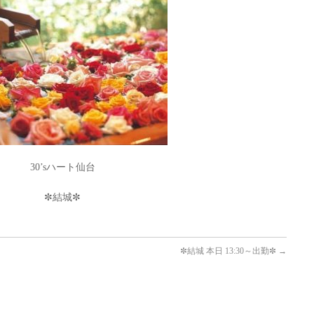
30’sハート仙台
✼結城✼
✼結城 本日 13:30～出勤✼
→