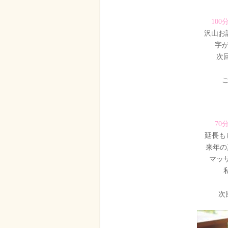
100
沢山お
字
次
70
延長も
来年の
マッ
次