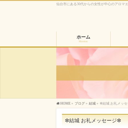
仙台市にある30代からの女性が中心のアロマ
ホーム
Home
HOME
»
ブログ
»
結城
»
✼結城 お礼メッセ
✼結城 お礼メッセージ✼