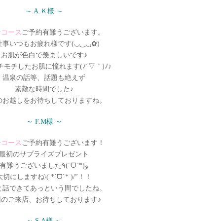
～ A.Ｋ様 ～
分コース
ご予約有難うございます。
仕事いつもお疲れ様です(◡‿◡ฺ✿)
お肌が色白で羨ましいです♪
モチしたお肌に憧れます(ﾉ´▽｀)ﾉ♪
温泉の話等、話題も絶えず
素敵な時間でした♪
のお越しをお待ちしておりますね。
～ F.M様 ～
分コース
ご予約有難うございます！
最初のサプライズプレゼント
有難うございました٩(ˊᗜˋ*)و
大切にしますね\( *ˊᗜˋ* )/″！！
と話できてあっという間でしたね。
回のご来店、お待ちしております♪
～ S.A様 ～