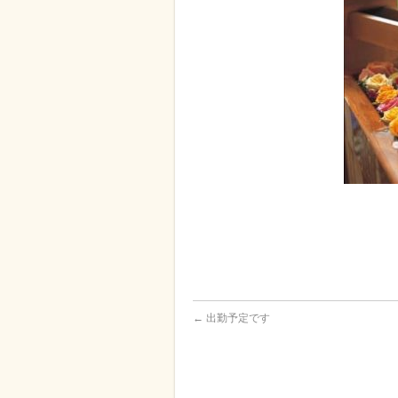
←
出勤予定です